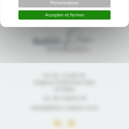
Personnaliser
←
Article précédent
Article suivant
→
Accepter et fermer
Sur rdv : 12 allée de
Chagneau 33160 Saint Aubin
du Médoc
Tél : 06 70 89 91 40
contact@atelier-madame-reve.fr