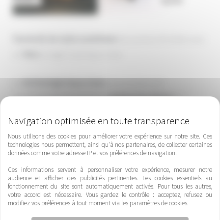
Fauteuils de style scandinave
des années 50 refaits avec
un
tissu
orangé Casal Aqua clean
La
technologie Aqua clean
est un traitement
révolutionnaire qui permet d’
enlever les tâches
en
utilisant simplement un peu d’eau. Elle permet d’apporter
une
protection
avancée pour le
tissu
de votre
canapé
.
Nous utilisons des cookies pour améliorer votre expérience sur notre site. Ces
technologies nous permettent, ainsi qu'à nos partenaires, de collecter certaines
données comme votre adresse IP et vos préférences de navigation.
Ce
traitement
recouvre chaque
fibre d’une couche
Ces informations servent à personnaliser votre expérience, mesurer notre
moléculaire
invisible qui évite que la
saleté pénètre dans
audience et afficher des publicités pertinentes. Les cookies essentiels au
fonctionnement du site sont automatiquement activés. Pour tous les autres,
le tissu
.
votre accord est nécessaire. Vous gardez le contrôle : acceptez, refusez ou
modifiez vos préférences à tout moment via les paramètres de cookies.